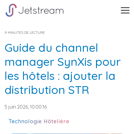
Skip
to
Tog
the
Me
main
content.
9 MINUTES DE LECTURE
Guide du channel
manager SynXis pour
les hôtels : ajouter la
distribution STR
5 juin 2026, 10:00:16
Technologie Hôtelière