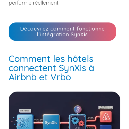
performe réellement.
Découvrez comment fonctionne
l'intégration SynXis
Comment les hôtels
connectent SynXis à
Airbnb et Vrbo