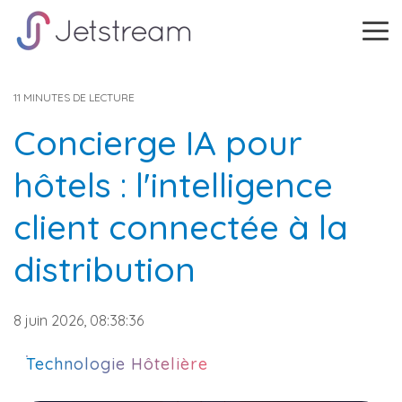
Skip
to
Tog
the
Me
main
content.
11 MINUTES DE LECTURE
Concierge IA pour
hôtels : l'intelligence
client connectée à la
distribution
8 juin 2026, 08:38:36
Technologie Hôtelière